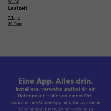
50 GB
Laufzeit
7 Tage
30 Tage
Eine App. Alles drin.
Installiere, verwalte und hol dir ein
Datenpaket – alles an einem Ort.
Lade die HelloGlobe-App herunter, um deine
eSIM hinzuzufügen, deine Nutzung zu