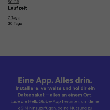
50 GB
Laufzeit
7 Tage
30 Tage
Eine App. Alles drin.
Installiere, verwalte und hol dir ein
Datenpaket – alles an einem Ort.
Lade die HelloGlobe-App herunter, um deine
eSIM hinzuzufügen, deine Nutzung zu