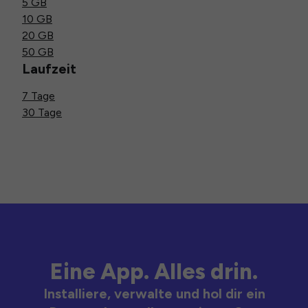
5 GB
10 GB
20 GB
50 GB
Laufzeit
7 Tage
30 Tage
Eine App. Alles drin.
Installiere, verwalte und hol dir ein