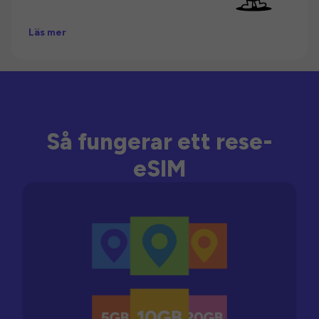
Läs mer
Så fungerar ett rese-
eSIM