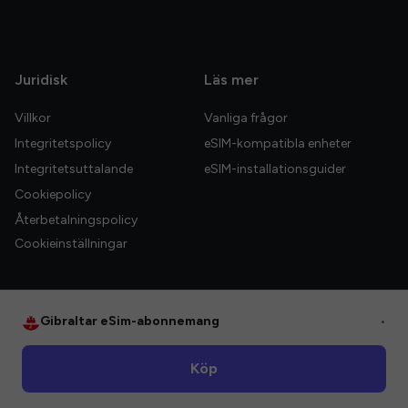
Juridisk
Läs mer
Villkor
Vanliga frågor
Integritetspolicy
eSIM-kompatibla enheter
Integritetsuttalande
eSIM-installationsguider
Cookiepolicy
Återbetalningspolicy
Cookieinställningar
Gibraltar eSim-abonnemang
•
© 2026 HelloGlobe Inc. Alla rättigheter förbehållna.
Köp