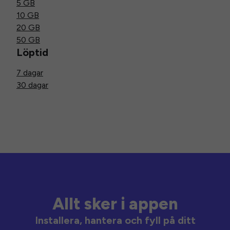
5 GB
10 GB
20 GB
50 GB
Löptid
7 dagar
30 dagar
Allt sker i appen
Installera, hantera och fyll på ditt