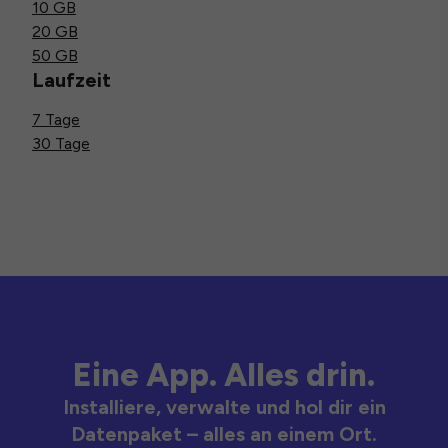
10 GB
20 GB
50 GB
Laufzeit
7 Tage
30 Tage
Eine App. Alles drin.
Installiere, verwalte und hol dir ein
Datenpaket – alles an einem Ort.