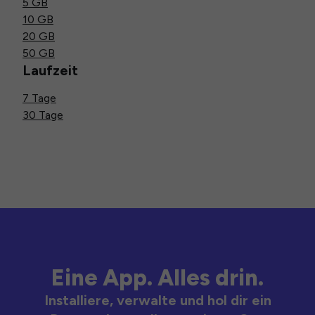
5 GB
10 GB
20 GB
50 GB
Laufzeit
7 Tage
30 Tage
Eine App. Alles drin.
Installiere, verwalte und hol dir ein