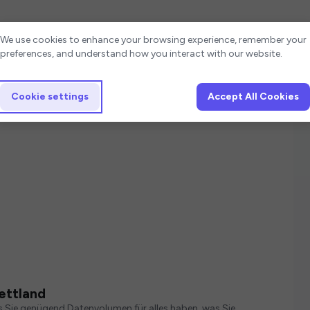
Cookie settings
We use cookies to enhance your browsing experience, remember your
preferences, and understand how you interact with our website.
Cookie settings
Accept All Cookies
ettland
s Sie genügend Datenvolumen für alles haben, was Sie