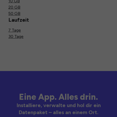
10 GB
20 GB
50 GB
Laufzeit
7 Tage
30 Tage
Eine App. Alles drin.
Installiere, verwalte und hol dir ein
Datenpaket – alles an einem Ort.