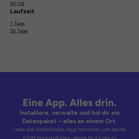
50 GB
Laufzeit
7 Tage
30 Tage
Eine App. Alles drin.
Installiere, verwalte und hol dir ein
Datenpaket – alles an einem Ort.
Lade die HelloGlobe-App herunter, um deine
eSIM hinzuzufügen, deine Nutzung zu