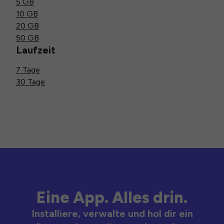
5 GB
10 GB
20 GB
50 GB
Laufzeit
7 Tage
30 Tage
Eine App. Alles drin.
Installiere, verwalte und hol dir ein