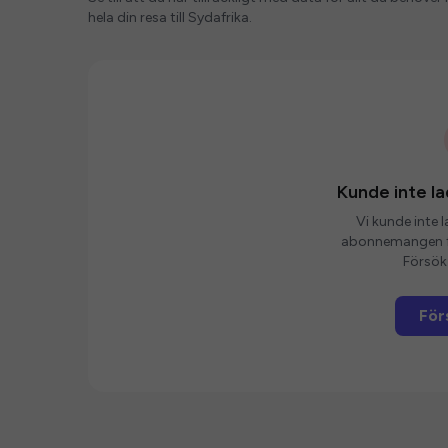
hela din resa till Sydafrika.
Kunde inte 
Vi kunde inte 
abonnemangen fö
Försök 
För