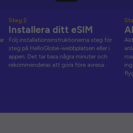
Steg 2
St
Installera ditt eSIM
A
ar
Följ installationsinstruktionerna steg för
Akt
steg på HelloGlobe-webbplatsen eller i
anl
appen. Det tar bara några minuter och
roa
rekommenderas att göra före avresa.
ing
fly