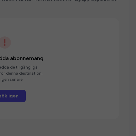
ladda abonnemang
ladda de tillgängliga
r denna destination.
igen senare.
sök igen