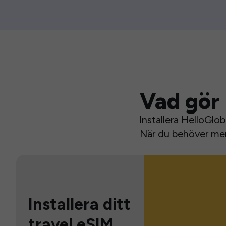
Vad gör 
Installera HelloGlo
När du behöver mer 
Installera ditt
travel eSIM