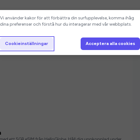
Cookieinställningar
Vi använder kakor för att förbättra din surfupplevelse, komma ihåg
dina preferenser och förstå hur du interagerar med vår webbplats.
Cookieinställningar
Acceptera alla cookies
a
ver med ett 5GB eSIM från HelloGlobe. Håll dig uppkopplad under