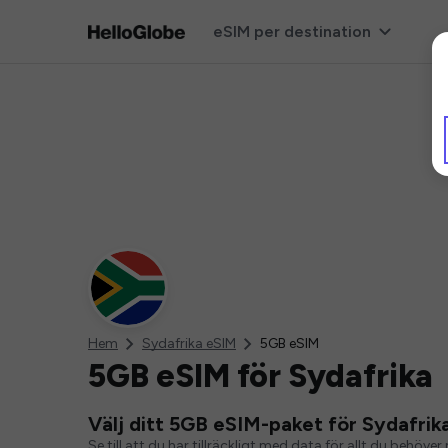
eSIM per destination
Hem
Sydafrika eSIM
5GB eSIM
5GB eSIM för Sydafrika
Välj ditt 5GB eSIM-paket för Sydafrik
Se till att du har tillräckligt med data för allt du behö