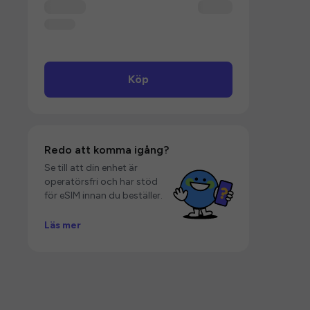
Köp
Redo att komma igång?
Se till att din enhet är
operatörsfri och har stöd
för eSIM innan du beställer.
Läs mer