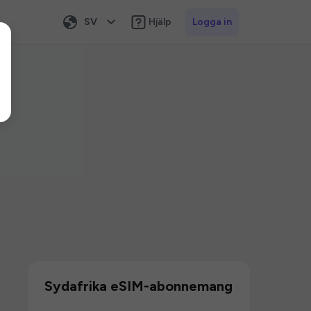
SV
Hjälp
Logga in
Sydafrika eSIM-abonnemang