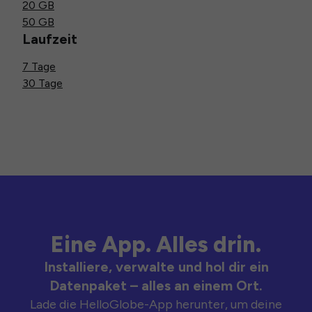
20 GB
50 GB
Laufzeit
7 Tage
30 Tage
Eine App. Alles drin.
Installiere, verwalte und hol dir ein
Datenpaket – alles an einem Ort.
Lade die HelloGlobe-App herunter, um deine