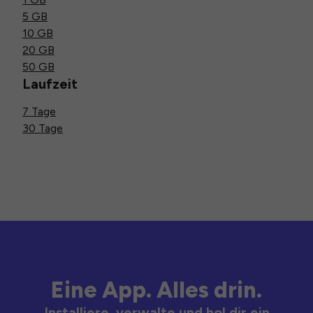
5 GB
10 GB
20 GB
50 GB
Laufzeit
7 Tage
30 Tage
Eine App. Alles drin.
Installiere, verwalte und hol dir ein