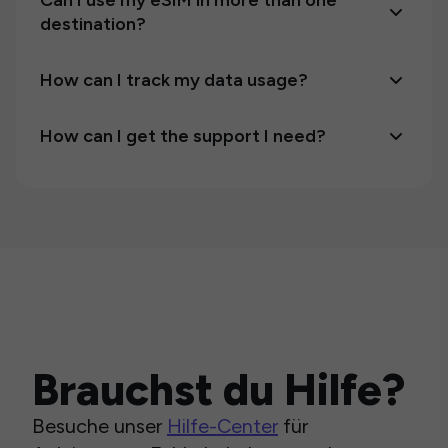
Can I use my eSIM in more than one
destination?
How can I track my data usage?
How can I get the support I need?
Brauchst du Hilfe?
Besuche unser
Hilfe-Center
für