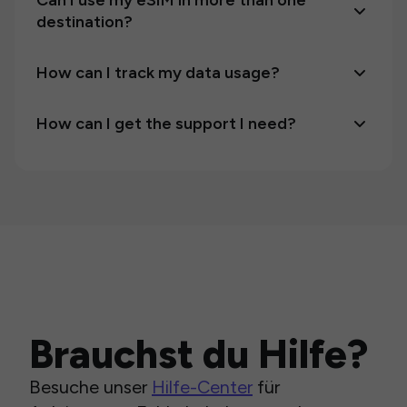
Can I use my eSIM in more than one
destination?
How can I track my data usage?
How can I get the support I need?
Brauchst du Hilfe?
Besuche unser
Hilfe-Center
für