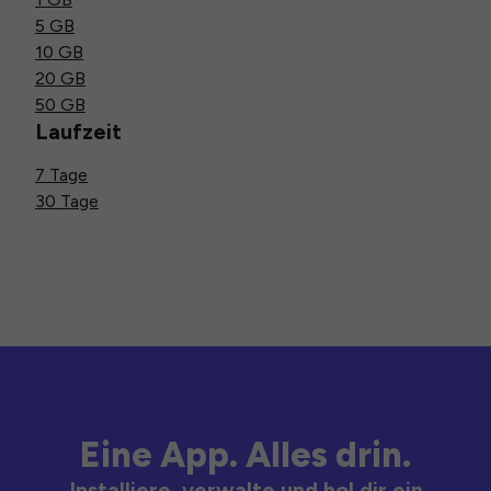
5 GB
10 GB
20 GB
50 GB
Laufzeit
7 Tage
30 Tage
Eine App. Alles drin.
Installiere, verwalte und hol dir ein