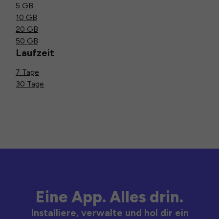
5 GB
10 GB
20 GB
50 GB
Laufzeit
7 Tage
30 Tage
Eine App. Alles drin.
Installiere, verwalte und hol dir ein