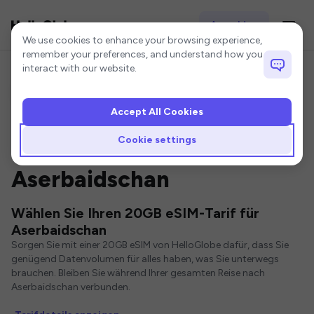
Anmelden
Cookie settings
We use cookies to enhance your browsing experience,
remember your preferences, and understand how you
interact with our website.
Accept All Cookies
Startseite
Aserbaidschan eSIM
20GB eSIM
Cookie settings
20GB eSIM für
Aserbaidschan
Wählen Sie Ihren 20GB eSIM-Tarif für
Aserbaidschan
Sorgen Sie mit einer 20GB eSIM von HelloGlobe dafür, dass Sie
genügend Datenvolumen für alles haben, was Sie unterwegs
brauchen. Bleiben Sie während Ihrer gesamten Reise nach
Aserbaidschan verbunden.