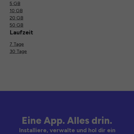
5 GB
10 GB
20 GB
50 GB
Laufzeit
7 Tage
30 Tage
Eine App. Alles drin.
Installiere, verwalte und hol dir ein