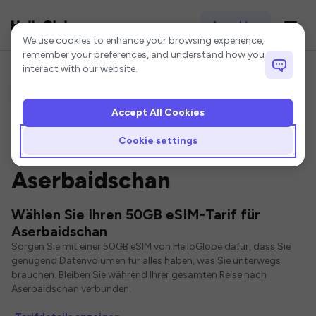
Anmelden
Cookie settings
We use cookies to enhance your browsing experience,
remember your preferences, and understand how you
interact with our website.
Accept All Cookies
Startseite
Aserbaidschan eSIM
50GB eSIM
Cookie settings
50GB eSIM für
Aserbaidschan
Wählen Sie Ihren 50GB eSIM-Tarif für
Aserbaidschan
Sorgen Sie mit einer 50GB eSIM von HelloGlobe dafür, dass Sie
genügend Datenvolumen für alles haben, was Sie unterwegs
brauchen. Bleiben Sie während Ihrer gesamten Reise nach
Aserbaidschan verbunden.