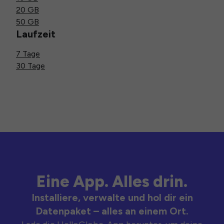
20 GB
50 GB
Laufzeit
7 Tage
30 Tage
Eine App. Alles drin.
Installiere, verwalte und hol dir ein
Datenpaket – alles an einem Ort.