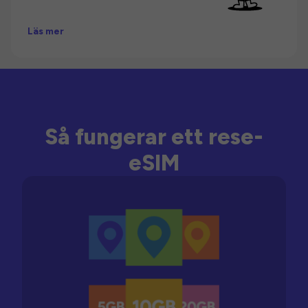
Läs mer
Så fungerar ett rese-
eSIM