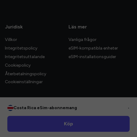
Juridisk
Läs mer
Villkor
Vanliga frågor
Integritetspolicy
eSIM-kompatibla enheter
Integritetsuttalande
eSIM-installationsguider
Cookiepolicy
Återbetalningspolicy
Cookieinställningar
Costa Rica eSim-abonnemang
•
© 2026 HelloGlobe Inc. Alla rättigheter förbehållna.
Köp