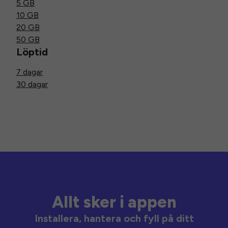
5 GB
10 GB
20 GB
50 GB
Löptid
7 dagar
30 dagar
Allt sker i appen
Installera, hantera och fyll på ditt