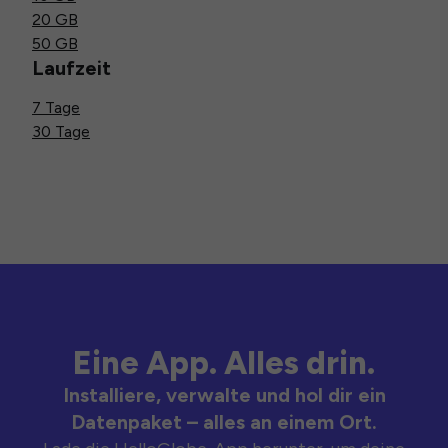
20 GB
50 GB
Laufzeit
7 Tage
30 Tage
Eine App. Alles drin.
Installiere, verwalte und hol dir ein
Datenpaket – alles an einem Ort.