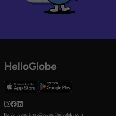
HelloGlobe
Kundensupport:
help@support.helloglobe.com