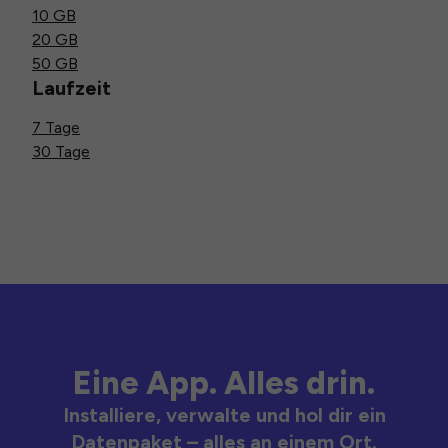
10 GB
20 GB
50 GB
Laufzeit
7 Tage
30 Tage
Eine App. Alles drin.
Installiere, verwalte und hol dir ein
Datenpaket – alles an einem Ort.