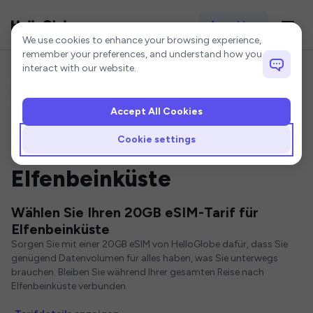
Anmelden
Cookie settings
We use cookies to enhance your browsing experience,
remember your preferences, and understand how you
interact with our website.
Accept All Cookies
Startseite
Elfenbeinküste eSIM
20GB eSIM
Cookie settings
20GB eSIM für
Elfenbeinküste
Wählen Sie Ihren 20GB eSIM-Tarif für
Elfenbeinküste
Sorgen Sie mit einer 20GB eSIM von HelloGlobe dafür, dass Sie
genügend Datenvolumen für alles haben, was Sie unterwegs
brauchen. Bleiben Sie während Ihrer gesamten Reise nach
Elfenbeinküste verbunden.