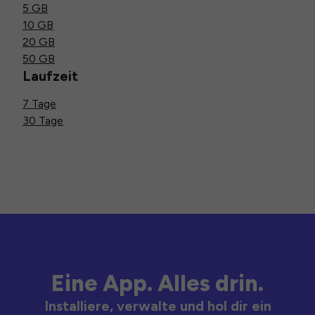
5 GB
10 GB
20 GB
50 GB
Laufzeit
7 Tage
30 Tage
Eine App. Alles drin.
Installiere, verwalte und hol dir ein