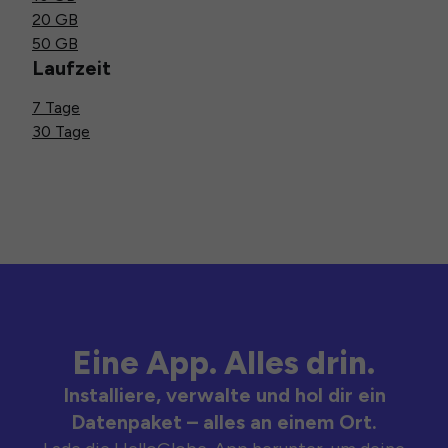
20 GB
50 GB
Laufzeit
7 Tage
30 Tage
Eine App. Alles drin.
Installiere, verwalte und hol dir ein
Datenpaket – alles an einem Ort.