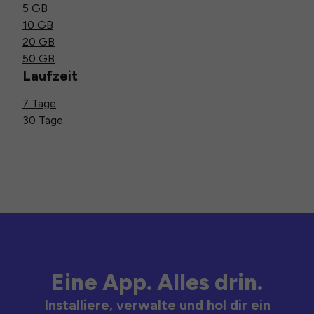
5 GB
10 GB
20 GB
50 GB
Laufzeit
7 Tage
30 Tage
Eine App. Alles drin.
Installiere, verwalte und hol dir ein