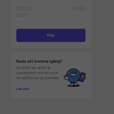
Köp
Redo att komma igång?
Se till att din enhet är
operatörsfri och har stöd
för eSIM innan du beställer.
Läs mer