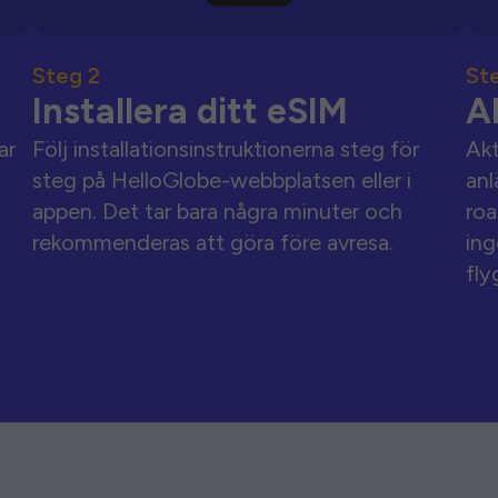
Steg 2
St
Installera ditt eSIM
A
ar
Följ installationsinstruktionerna steg för
Akt
steg på HelloGlobe-webbplatsen eller i
anl
appen. Det tar bara några minuter och
roa
rekommenderas att göra före avresa.
ing
fly