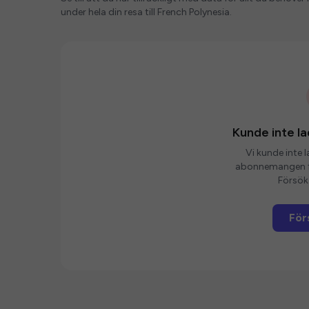
under hela din resa till French Polynesia.
Kunde inte 
Vi kunde inte 
abonnemangen fö
Försök 
För