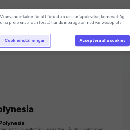
Cookieinställningar
Vi använder kakor för att förbättra din surfupplevelse, komma ihåg
dina preferenser och förstå hur du interagerar med vår webbplats.
Cookieinställningar
Acceptera alla cookies
olynesia
Polynesia
ver med ett 10GB eSIM från HelloGlobe. Håll dig uppkopplad