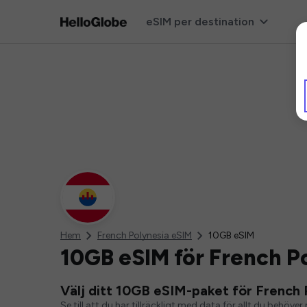
eSIM per destination
Hem
French Polynesia eSIM
10GB eSIM
10GB eSIM för French P
Välj ditt 10GB eSIM-paket för French 
Se till att du har tillräckligt med data för allt du behö