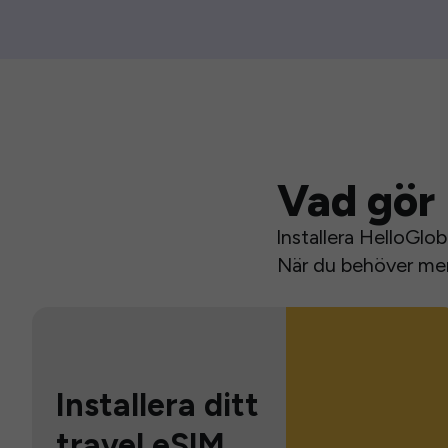
Vad gör 
Installera HelloGlo
När du behöver mer 
Installera ditt
travel eSIM