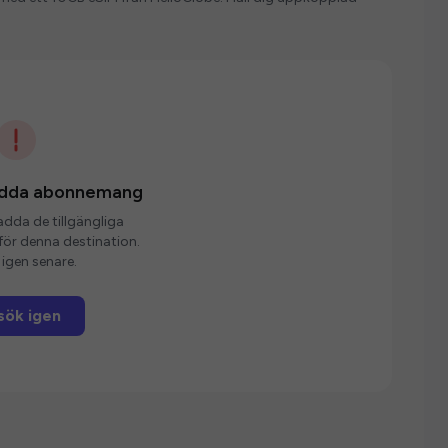
ladda abonnemang
ladda de tillgängliga
r denna destination.
igen senare.
sök igen