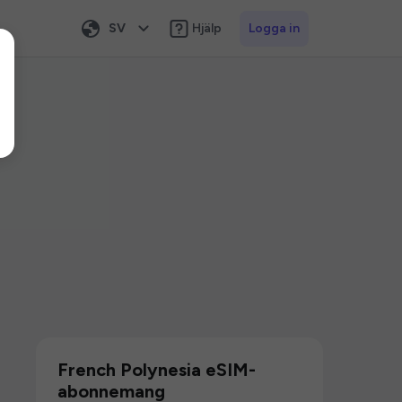
SV
Hjälp
Logga in
French Polynesia eSIM-
abonnemang