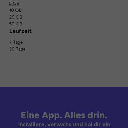
5 GB
10 GB
20 GB
50 GB
Laufzeit
7 Tage
30 Tage
Eine App. Alles drin.
Installiere, verwalte und hol dir ein