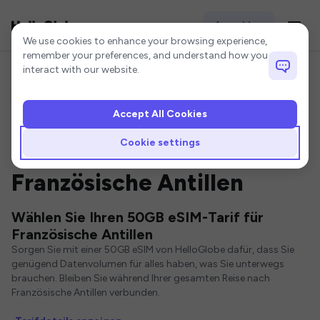
Anmelden
Cookie settings
We use cookies to enhance your browsing experience,
remember your preferences, and understand how you
interact with our website.
Accept All Cookies
Startseite
Französische Antillen eSIM
50GB eSIM
Cookie settings
50GB eSIM für
Französische Antillen
Wählen Sie Ihren 50GB eSIM-Tarif für
Französische Antillen
Sorgen Sie mit einer 50GB eSIM von HelloGlobe dafür, dass Sie
genügend Datenvolumen für alles haben, was Sie unterwegs
brauchen. Bleiben Sie während Ihrer gesamten Reise nach
Französische Antillen verbunden.