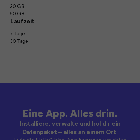
20 GB
50 GB
Laufzeit
7 Tage
30 Tage
Eine App. Alles drin.
Installiere, verwalte und hol dir ein
Datenpaket – alles an einem Ort.