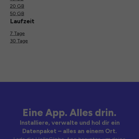
20 GB
50 GB
Laufzeit
7 Tage
30 Tage
Eine App. Alles drin.
Installiere, verwalte und hol dir ein
Datenpaket – alles an einem Ort.