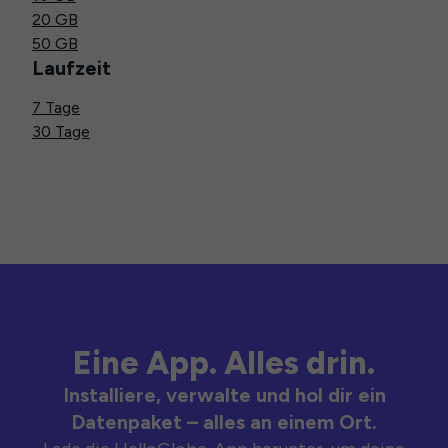
20 GB
50 GB
Laufzeit
7 Tage
30 Tage
Eine App. Alles drin.
Installiere, verwalte und hol dir ein
Datenpaket – alles an einem Ort.