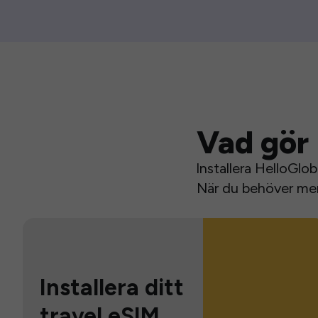
Vad gör 
Installera HelloGlo
När du behöver mer 
Installera ditt
travel eSIM