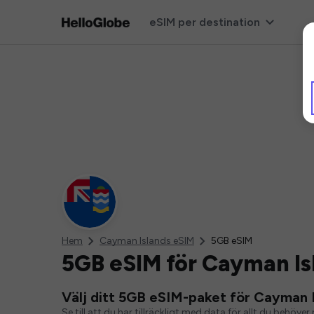
eSIM per destination
Hem
Cayman Islands eSIM
5GB eSIM
5GB eSIM för Cayman Is
Välj ditt 5GB eSIM-paket för Cayman 
Se till att du har tillräckligt med data för allt du behö