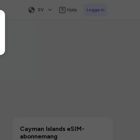
SV
Hjälp
Logga in
Cayman Islands eSIM-
abonnemang