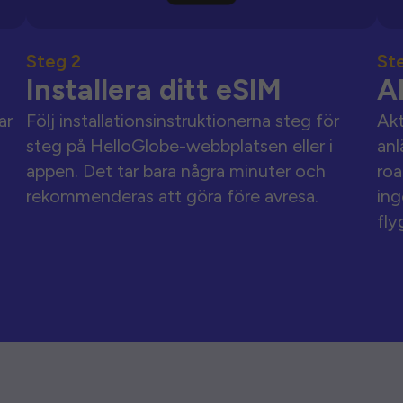
Steg 2
St
Installera ditt eSIM
A
ar
Följ installationsinstruktionerna steg för
Akt
steg på HelloGlobe-webbplatsen eller i
anl
appen. Det tar bara några minuter och
roa
rekommenderas att göra före avresa.
ing
fly