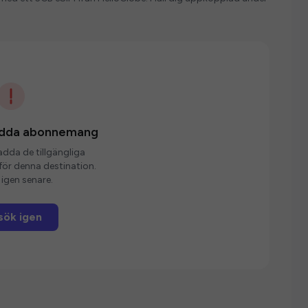
ladda abonnemang
ladda de tillgängliga
r denna destination.
igen senare.
sök igen