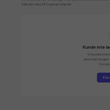
hela din resa till Cayman Islands.
Kunde inte 
Vi kunde inte 
abonnemangen fö
Försök 
För