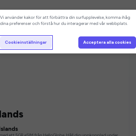
Cookieinställningar
Vi använder kakor för att förbättra din surfupplevelse, komma ihåg
dina preferenser och förstå hur du interagerar med vår webbplats.
Cookieinställningar
Acceptera alla cookies
lands
Islands
ver med ett 5GB eSIM från HelloGlobe. Håll dig uppkopplad under