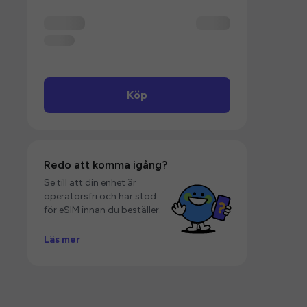
Köp
Redo att komma igång?
Se till att din enhet är
operatörsfri och har stöd
för eSIM innan du beställer.
Läs mer