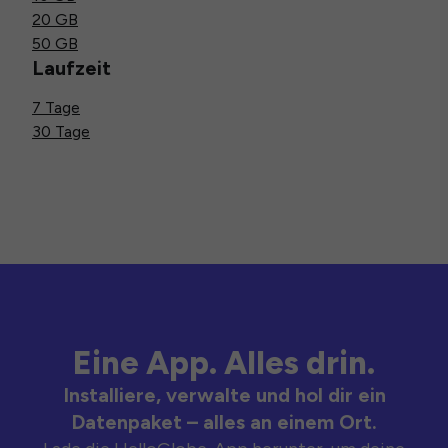
20 GB
50 GB
Laufzeit
7 Tage
30 Tage
Eine App. Alles drin.
Installiere, verwalte und hol dir ein
Datenpaket – alles an einem Ort.