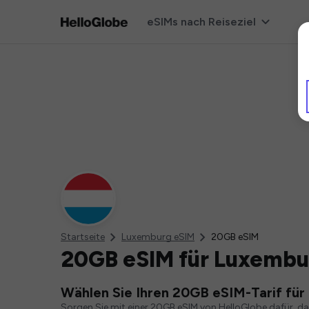
eSIMs nach Reiseziel
Startseite
Luxemburg eSIM
20GB eSIM
20GB eSIM für Luxembu
Wählen Sie Ihren 20GB eSIM-Tarif fü
Sorgen Sie mit einer 20GB eSIM von HelloGlobe dafür, d