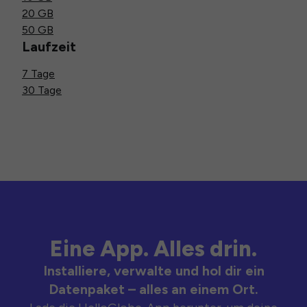
20 GB
50 GB
Laufzeit
7 Tage
30 Tage
Eine App. Alles drin.
Installiere, verwalte und hol dir ein
Datenpaket – alles an einem Ort.