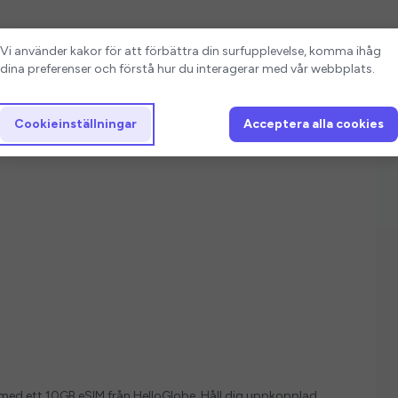
Cookieinställningar
Vi använder kakor för att förbättra din surfupplevelse, komma ihåg
dina preferenser och förstå hur du interagerar med vår webbplats.
Cookieinställningar
Acceptera alla cookies
ver med ett 10GB eSIM från HelloGlobe. Håll dig uppkopplad