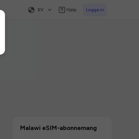
SV
Hjälp
Logga in
Malawi eSIM-abonnemang