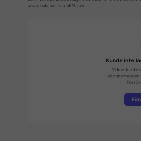
under hela din resa till Malawi.
Kunde inte 
Vi kunde inte 
abonnemangen fö
Försök 
För