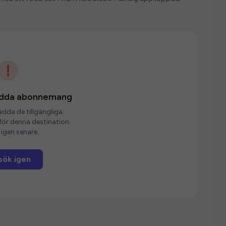
ladda abonnemang
ladda de tillgängliga
r denna destination.
igen senare.
sök igen