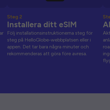
Steg 2
St
Installera ditt eSIM
A
ar
Följ installationsinstruktionerna steg för
Akt
steg på HelloGlobe-webbplatsen eller i
anl
appen. Det tar bara några minuter och
roa
rekommenderas att göra före avresa.
ing
fly