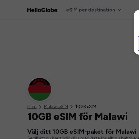
eSIM per destination
Hem
Malawi eSIM
10GB eSIM
10GB eSIM för Malawi
Välj ditt 10GB eSIM-paket för Malawi
Se till att du har tillräckligt med data för allt du behö