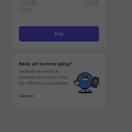
Köp
Redo att komma igång?
Se till att din enhet är
operatörsfri och har stöd
för eSIM innan du beställer.
Läs mer