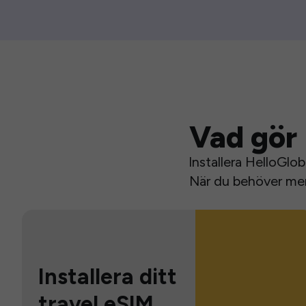
Vad gör 
Installera HelloGlo
När du behöver mer 
Installera ditt
travel eSIM