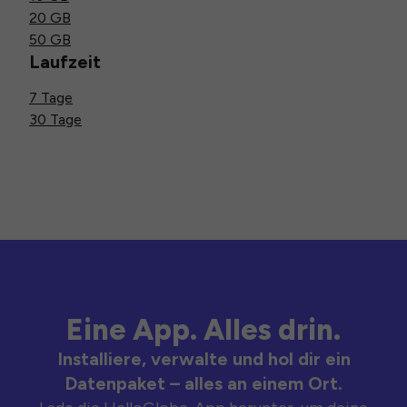
20 GB
50 GB
Laufzeit
7 Tage
30 Tage
Eine App. Alles drin.
Installiere, verwalte und hol dir ein
Datenpaket – alles an einem Ort.