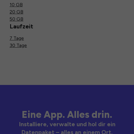
10 GB
20 GB
50 GB
Laufzeit
7 Tage
30 Tage
Eine App. Alles drin.
Installiere, verwalte und hol dir ein
Datenpaket – alles an einem Ort.