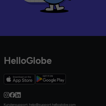
HelloGlobe
Kundensupport:
help@support.helloglobe.com