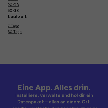
20 GB
50 GB
Laufzeit
7 Tage
30 Tage
Eine App. Alles drin.
Installiere, verwalte und hol dir ein
Datenpaket – alles an einem Ort.