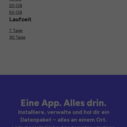
20 GB
50 GB
Laufzeit
7 Tage
30 Tage
Eine App. Alles drin.
Installiere, verwalte und hol dir ein
Datenpaket – alles an einem Ort.