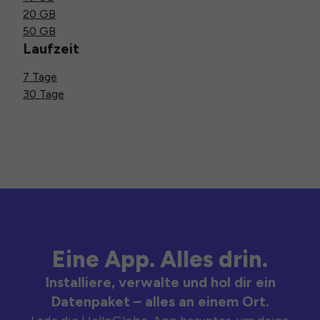
20 GB
50 GB
Laufzeit
7 Tage
30 Tage
Eine App. Alles drin.
Installiere, verwalte und hol dir ein
Datenpaket – alles an einem Ort.