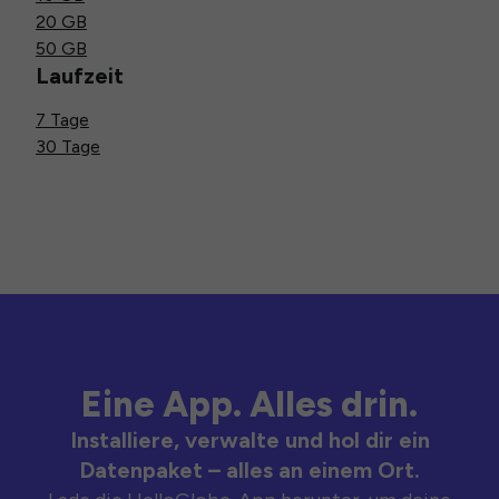
20 GB
50 GB
Laufzeit
7 Tage
30 Tage
Eine App. Alles drin.
Installiere, verwalte und hol dir ein
Datenpaket – alles an einem Ort.