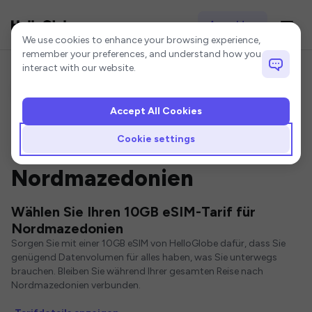
Anmelden
Cookie settings
We use cookies to enhance your browsing experience,
remember your preferences, and understand how you
interact with our website.
Accept All Cookies
Startseite
Nordmazedonien eSIM
10GB eSIM
Cookie settings
10GB eSIM für
Nordmazedonien
Wählen Sie Ihren 10GB eSIM-Tarif für
Nordmazedonien
Sorgen Sie mit einer 10GB eSIM von HelloGlobe dafür, dass Sie
genügend Datenvolumen für alles haben, was Sie unterwegs
brauchen. Bleiben Sie während Ihrer gesamten Reise nach
Nordmazedonien verbunden.