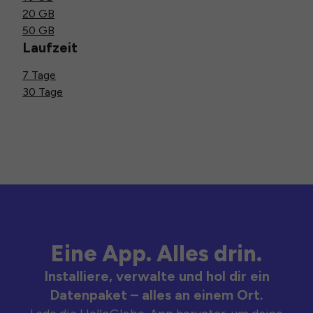
20 GB
50 GB
Laufzeit
7 Tage
30 Tage
Eine App. Alles drin.
Installiere, verwalte und hol dir ein
Datenpaket – alles an einem Ort.