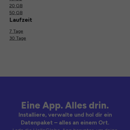
20 GB
50 GB
Laufzeit
7 Tage
30 Tage
Eine App. Alles drin.
Installiere, verwalte und hol dir ein
Datenpaket – alles an einem Ort.