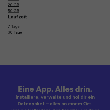
20 GB
50 GB
Laufzeit
7 Tage
30 Tage
Eine App. Alles drin.
Installiere, verwalte und hol dir ein
Datenpaket – alles an einem Ort.