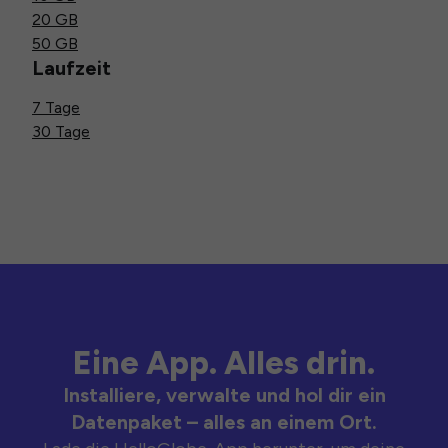
20 GB
50 GB
Laufzeit
7 Tage
30 Tage
Eine App. Alles drin.
Installiere, verwalte und hol dir ein
Datenpaket – alles an einem Ort.