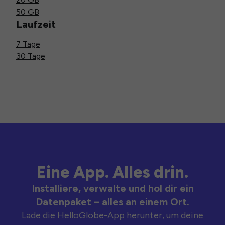
50 GB
Laufzeit
7 Tage
30 Tage
Eine App. Alles drin.
Installiere, verwalte und hol dir ein
Datenpaket – alles an einem Ort.
Lade die HelloGlobe-App herunter, um deine