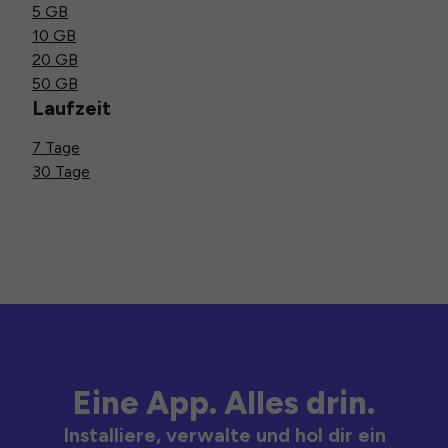
5 GB
10 GB
20 GB
50 GB
Laufzeit
7 Tage
30 Tage
Eine App. Alles drin.
Installiere, verwalte und hol dir ein