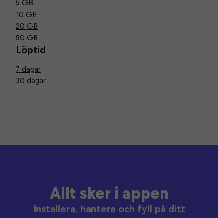
5 GB
10 GB
20 GB
50 GB
Löptid
7 dagar
30 dagar
Allt sker i appen
Installera, hantera och fyll på ditt