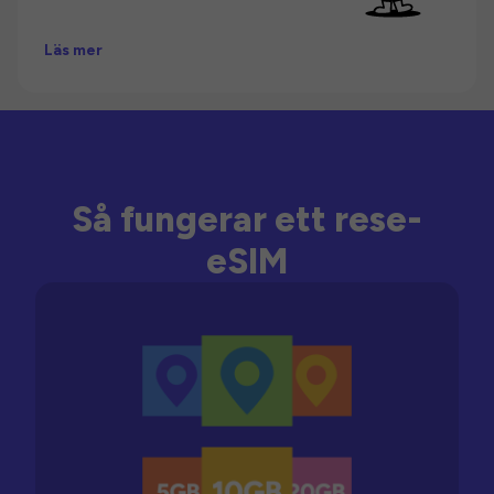
Läs mer
Så fungerar ett rese-
eSIM