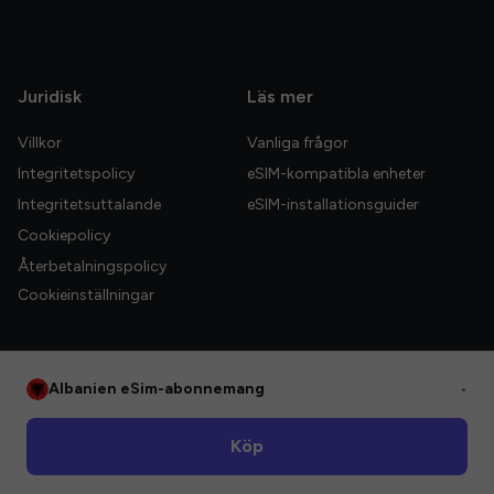
Juridisk
Läs mer
Villkor
Vanliga frågor
Integritetspolicy
eSIM-kompatibla enheter
Integritetsuttalande
eSIM-installationsguider
Cookiepolicy
Återbetalningspolicy
Cookieinställningar
Albanien eSim-abonnemang
•
© 2026 HelloGlobe Inc. Alla rättigheter förbehållna.
Köp