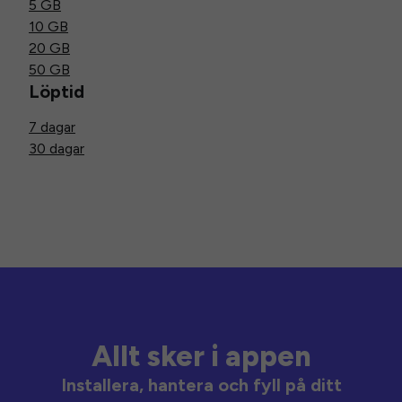
5 GB
10 GB
20 GB
50 GB
Löptid
7 dagar
30 dagar
Allt sker i appen
Installera, hantera och fyll på ditt