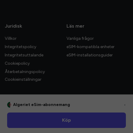
Juridisk
Läs mer
Villkor
Vanliga frågor
Integritetspolicy
eSIM-kompatibla enheter
Integritetsuttalande
eSIM-installationsguider
Cookiepolicy
Återbetalningspolicy
Cookieinställningar
Algeriet eSim-abonnemang
•
© 2026 HelloGlobe Inc. Alla rättigheter förbehållna.
Köp