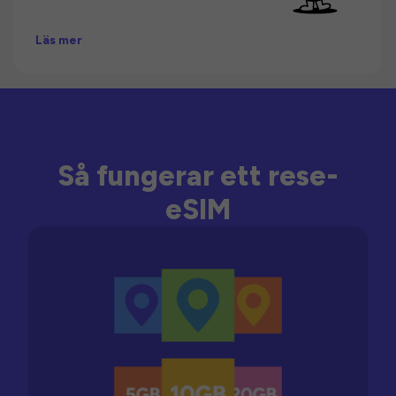
Läs mer
Så fungerar ett rese-
eSIM