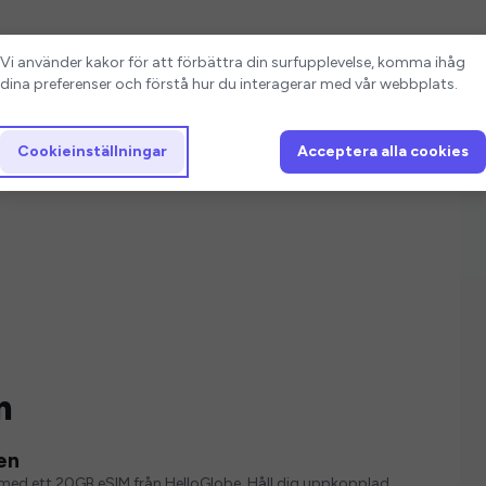
Cookieinställningar
Vi använder kakor för att förbättra din surfupplevelse, komma ihåg
dina preferenser och förstå hur du interagerar med vår webbplats.
Cookieinställningar
Acceptera alla cookies
n
en
ver med ett 20GB eSIM från HelloGlobe. Håll dig uppkopplad