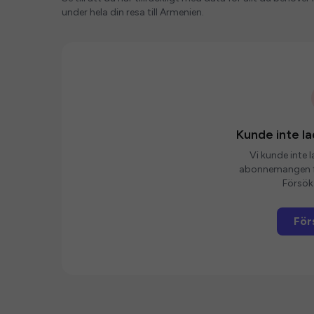
under hela din resa till Armenien.
Kunde inte 
Vi kunde inte 
abonnemangen fö
Försök 
För