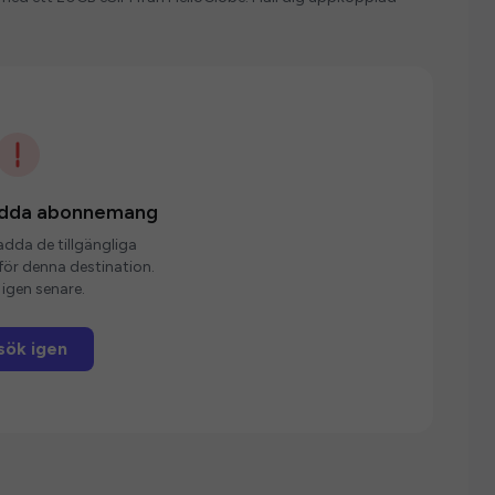
ladda abonnemang
ladda de tillgängliga
r denna destination.
igen senare.
sök igen