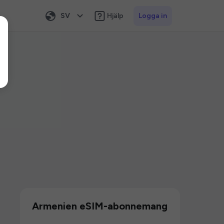
SV
Hjälp
Logga in
Armenien eSIM-abonnemang