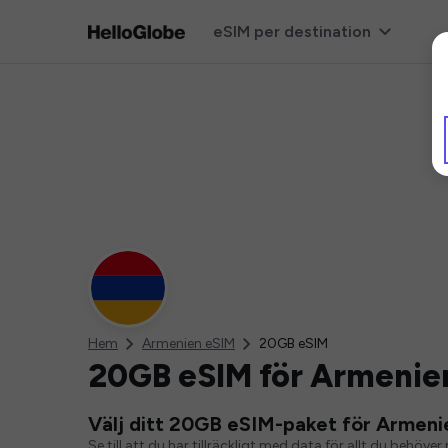
eSIM per destination
Hem
Armenien eSIM
20GB eSIM
20GB eSIM för Armenie
Välj ditt 20GB eSIM-paket för Armeni
Se till att du har tillräckligt med data för allt du behö