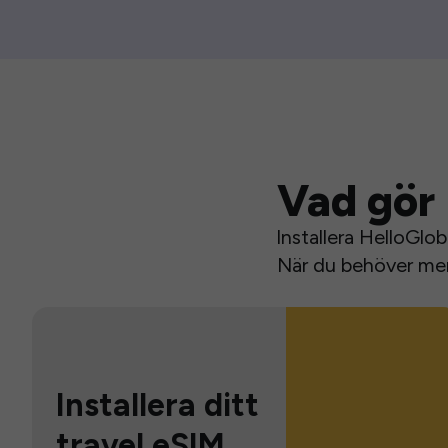
Vad gör 
Installera HelloGlo
När du behöver mer 
Installera ditt
travel eSIM