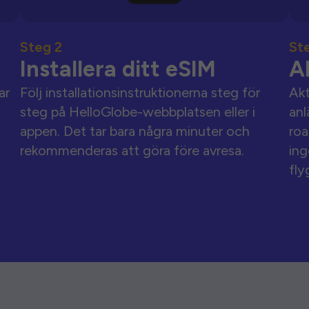
Steg 2
St
Installera ditt eSIM
A
ar
Följ installationsinstruktionerna steg för
Akt
steg på HelloGlobe-webbplatsen eller i
anl
appen. Det tar bara några minuter och
roa
rekommenderas att göra före avresa.
ing
fly