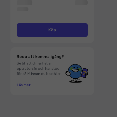
Köp
Redo att komma igång?
Se till att din enhet är
operatörsfri och har stöd
för eSIM innan du beställer.
Läs mer