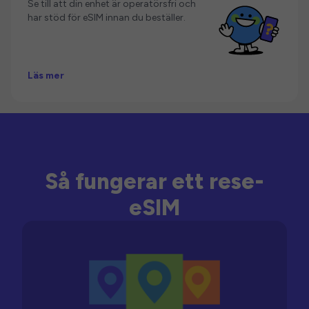
Se till att din enhet är operatörsfri och
har stöd för eSIM innan du beställer.
Läs mer
Så fungerar ett rese-
eSIM