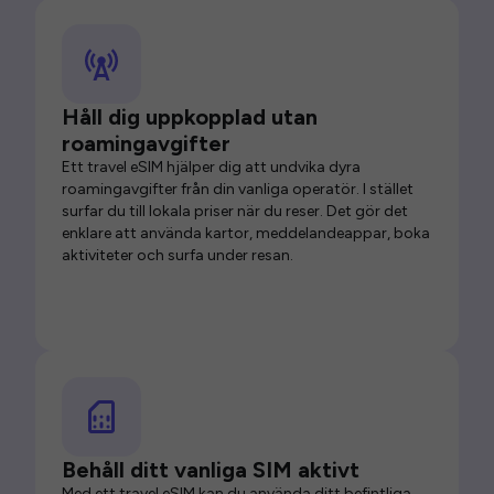
Håll dig uppkopplad utan
roamingavgifter
Ett travel eSIM hjälper dig att undvika dyra
roamingavgifter från din vanliga operatör. I stället
surfar du till lokala priser när du reser. Det gör det
enklare att använda kartor, meddelandeappar, boka
aktiviteter och surfa under resan.
Behåll ditt vanliga SIM aktivt
Med ett travel eSIM kan du använda ditt befintliga