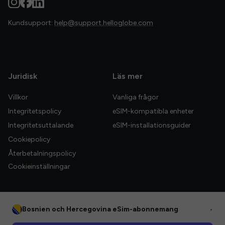
Kundsupport:
help@support.helloglobe.com
Juridisk
Läs mer
Villkor
Vanliga frågor
Integritetspolicy
eSIM-kompatibla enheter
Integritetsuttalande
eSIM-installationsguider
Cookiepolicy
Återbetalningspolicy
Cookieinställningar
Bosnien och Hercegovina eSim-abonnemang
•
© 2026 HelloGlobe Inc. Alla rättigheter förbehållna.