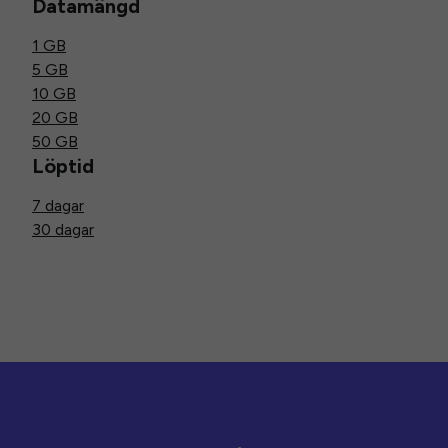
Datamängd
1 GB
5 GB
10 GB
20 GB
50 GB
Löptid
7 dagar
30 dagar